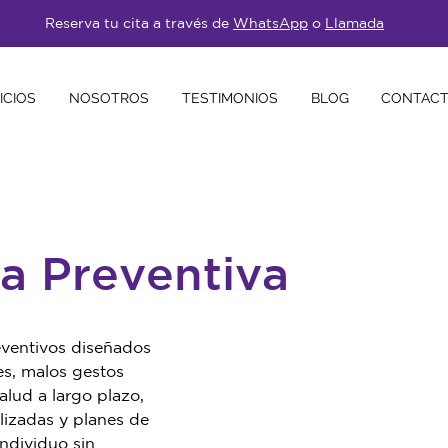
Reserva tu cita a través de
WhatsApp
o
Llamada
ICIOS
NOSOTROS
TESTIMONIOS
BLOG
CONTAC
ia Preventiva
entivos diseñados 
es, malos gestos 
lud a largo plazo, 
izadas y planes de 
ndividuo sin 